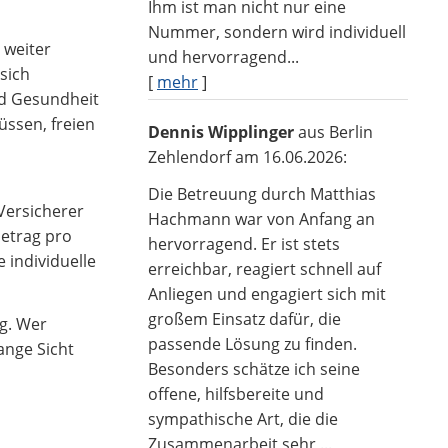
Ihm ist man nicht nur eine
Nummer, sondern wird individuell
 weiter
und hervorragend...
sich
[
mehr
]
rd Gesundheit
üssen, freien
Dennis Wipplinger
aus Berlin
Zehlendorf
am 16.06.2026:
Die Betreuung durch Matthias
Versicherer
Hachmann war von Anfang an
betrag pro
hervorragend. Er ist stets
e individuelle
erreichbar, reagiert schnell auf
Anliegen und engagiert sich mit
großem Einsatz dafür, die
ng. Wer
passende Lösung zu finden.
ange Sicht
Besonders schätze ich seine
offene, hilfsbereite und
sympathische Art, die die
Zusammenarbeit sehr ...