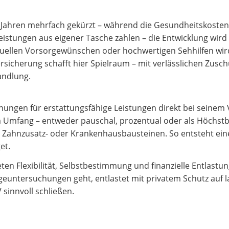
 Jahren mehrfach gekürzt – während die Gesundheitskosten
eistungen aus eigener Tasche zahlen – die Entwicklung wird 
viduellen Vorsorgewünschen oder hochwertigen Sehhilfen wi
rsicherung schafft hier Spielraum – mit verlässlichen Zusch
andlung.
nungen für erstattungsfähige Leistungen direkt bei seinem 
em Umfang – entweder pauschal, prozentual oder als Höchst
 mit Zahnzusatz- oder Krankenhausbausteinen. So entsteht ein
et.
en Flexibilität, Selbstbestimmung und finanzielle Entlastu
geuntersuchungen geht, entlastet mit privatem Schutz auf l
sinnvoll schließen.