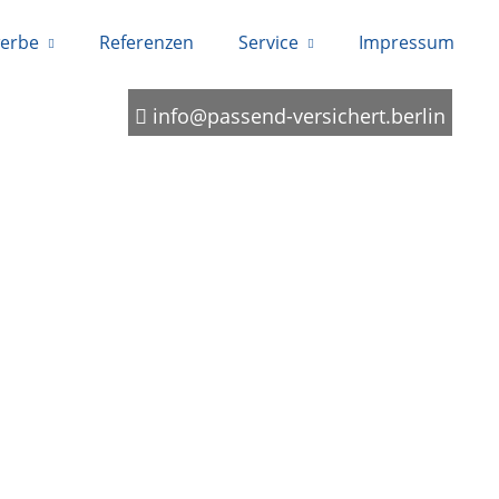
erbe
Referenzen
Service
Impressum
0173-6386054
info@passend-versichert.berlin