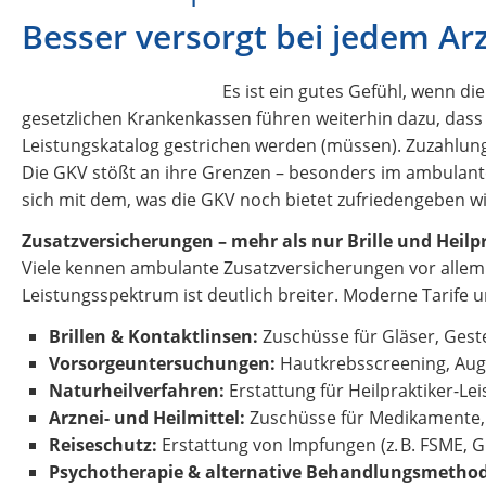
Besser versorgt bei jedem Ar
Es ist ein gutes Gefühl, wenn d
gesetzlichen Krankenkassen führen weiterhin dazu, das
Leistungskatalog gestrichen werden (müssen). Zuzahlun
Die GKV stößt an ihre Grenzen – besonders im ambulan
sich mit dem, was die GKV noch bietet zufriedengeben wil
Zusatzversicherungen – mehr als nur Brille und Heilp
Viele kennen ambulante Zusatzversicherungen vor allem 
Leistungsspektrum ist deutlich breiter. Moderne Tarife u
Brillen & Kontaktlinsen:
Zuschüsse für Gläser, Geste
Vorsorgeuntersuchungen:
Hautkrebsscreening, Auge
Naturheilverfahren:
Erstattung für Heilpraktiker-L
Arznei- und Heilmittel:
Zuschüsse für Medikamente, 
Reiseschutz:
Erstattung von Impfungen (z. B. FSME, 
Psychotherapie & alternative Behandlungsmetho