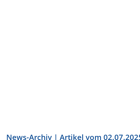
PASSEND VERSICHERT BERLIN
IHR VERSICHERUNGSMAKLER IN BERL
News-Archiv | Artikel vom 02.07.202