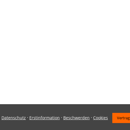
·
·
·
·
Datenschutz
Erstinformation
Beschwerden
Cookies
Vertrag