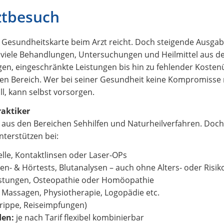
ztbesuch
ie Gesundheitskarte beim Arzt reicht. Doch steigende Ausga
s viele Behandlungen, Untersuchungen und Heilmittel aus 
gen, eingeschränkte Leistungen bis hin zu fehlender Kost
ten Bereich. Wer bei seiner Gesundheit keine Kompromiss
l, kann selbst vorsorgen.
raktiker
aus den Bereichen Sehhilfen und Naturheilverfahren. Doch
nterstützen bei:
lle, Kontaktlinsen oder Laser-OPs
n- & Hörtests, Blutanalysen – auch ohne Alters- oder Risi
eistungen, Osteopathie oder Homöopathie
Massagen, Physiotherapie, Logopädie etc.
Grippe, Reiseimpfungen)
den:
je nach Tarif flexibel kombinierbar