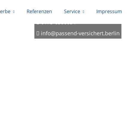
erbe
Referenzen
Service
Impressum
0173-6386054
info@passend-versichert.berlin