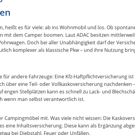
pen
, heißt es für viele: ab ins Wohnmobil und los. Ob spontane
n mit dem Camper boomen. Laut ADAC besitzen mittlerweil
ohnwagen. Doch bei aller Unabhängigkeit darf der Versich
tlich komplexer als klassische Pkw – und ihre Nutzung brin
für andere Fahrzeuge: Eine Kfz-Haftpflichtversicherung ist 
h über eine Teil- oder Vollkaskoversicherung nachdenken – 
f engen Stellplätzen kann es schnell zu Lack- und Blechs
 wenn man selbst verantwortlich ist.
r Campingmöbel mit. Was viele nicht wissen: Die Kaskover
t es eine Inhaltsversicherung. Diese kann als Ergänzung abg
twa bei Diebstahl, Feuer oder Unfällen.