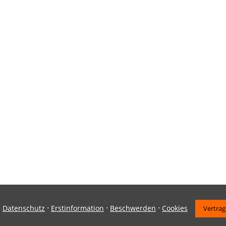
·
·
·
·
Datenschutz
Erstinformation
Beschwerden
Cookies
Vertrag