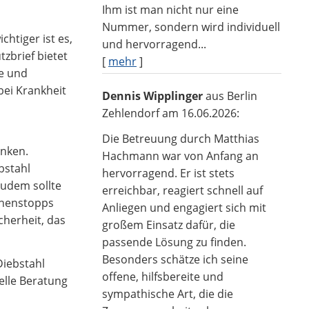
Ihm ist man nicht nur eine
Nummer, sondern wird individuell
htiger ist es,
und hervorragend...
zbrief bietet
[
mehr
]
te und
bei Krankheit
Dennis Wipplinger
aus Berlin
Zehlendorf
am 16.06.2026:
Die Betreuung durch Matthias
enken.
Hachmann war von Anfang an
bstahl
hervorragend. Er ist stets
Zudem sollte
erreichbar, reagiert schnell auf
chenstopps
Anliegen und engagiert sich mit
herheit, das
großem Einsatz dafür, die
passende Lösung zu finden.
Besonders schätze ich seine
Diebstahl
offene, hilfsbereite und
elle Beratung
sympathische Art, die die