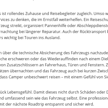
ist rollendes Zuhause und Reisebegleiter zugleich. Umso wic
es zu denken, die im Ernstfall weiterhelfen. Ein Reiseschut
rzeug streikt, organisiert Pannenhilfe oder Abschleppdiens
nachtung bei längerer Reparatur. Auch der Rücktransport 
s wichtig bei Touren ins Ausland.
uch über die technische Absicherung des Fahrzeugs nachzud
che erschweren oder das Wiederauffinden nach einem Die
von Zusatzschlössern an Fahrerhaus, Türen und Fenstern. 
plätzen übernachten und das Fahrzeug auch bei kurzen Zwis
dass Camper unbeschwert reisen – mit einem Gefühl von Sic
tück Lebensgefühl. Damit dieses nicht durch Schäden oder 
und umfassend sein wie das Fahrzeug selbst. Eine profession
amit der nächste Roadtrip entspannt und sicher wird.